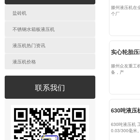
滕州液压机在
盐砖机
个厂
不锈钢水箱板液压机
液压机热门资讯
实心轮胎压
液压机价格
滕州众友重工
备，产
联系我们
630吨液
630吨液压机
0.03/300毫米