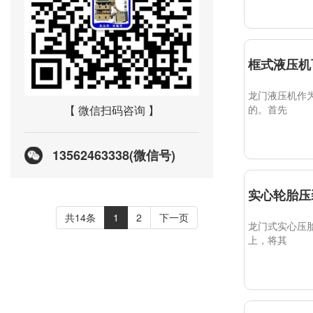
框式液压机
龙门液压机作
的。首先
【 微信扫码咨询 】
13562463338(微信号)
实心轮胎压
共14条
1
2
下一页
龙门式实心压
上，将其