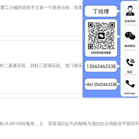
友重工小编对此给予大家一个简单分析，给客户订购压胎机时能有一个参考
四柱二梁液压机、四柱三梁液压机、龙门液压机、快速液压机、液压冲床
差≤0.05/1000毫米。 2、 安装顶出缸孔的轴线与顶出缸台肩贴合平面间