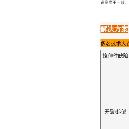
遍高度不一致、
解决方案
多名技术人
拉伸件缺陷
开裂
起邹
/