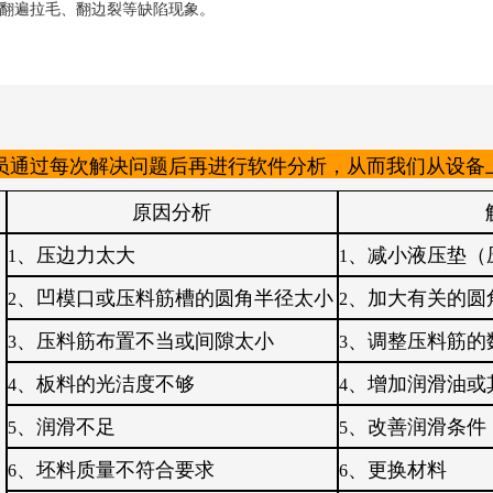
翻遍拉毛、翻边裂等缺陷现象。
员通过每次解决问题后再进行软件分析，从而我们从设备
原因分析
、压边力太大
、减小液压垫（
1
1
、凹模口或压料筋槽的圆角半径太小
、加大有关的圆
2
2
、压料筋布置不当或间隙太小
、调整压料筋的
3
3
、板料的光洁度不够
、增加润滑油或
4
4
、润滑不足
、改善润滑条件
5
5
、坯料质量不符合要求
、更换材料
6
6