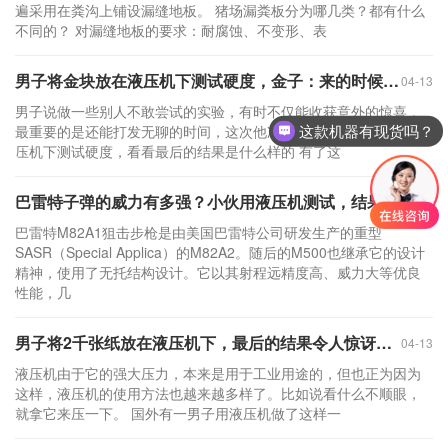
遍采用在粪沟上铺设漏缝地板。 猪场漏粪板分为哪几类？都有什么
不同的？ 对漏缝地板的要求：耐腐蚀、不变形、表
男子将金块放在液压机下测试硬度，金子：来的时候好好的，回不去了！
04-13
男子说做一些别人不敢尝试的实验，有时不仅能收获意外的惊喜，
最重要的是还能打发无聊的时间，这次他准备找来一块金块放在液
这款机器有现货吗？
压机下测试硬度，看看最后的结果是什么样的 有了这
巴雷特子弹的威力有多强？小伙用液压机测试，结果太硬核了！
04-13
巴雷特M82A1狙击步枪是由美国巴雷特公司研发生产的重型
SASR（Special Applica）的M82A2。随后的M500也继承它的设计
精神，使用了无托结构设计。它以其射程远精度高、威力大等优良
性能，几
男子将2千张纸放在液压机下，最后的结果令人惊讶不已！
04-13
液压机由于它的强大压力，本来是用于工业用途的，但也正为因为
这样，液压机的使用方法也越来越多样了。比如说看什么不顺眼，
就拿它来压一下。 国外有一男子用液压机做了这样一