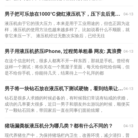
男子把可乐放在1000℃烧红液压机下，压下去后竟出现这幕！
04-13
液压机由于它的强大压力，本来是用于工业用途的，但也正因为这
样，液压机的使用方法也越来越多样了。比如说看什么不顺眼，就
拿它来压一下。 液压机经过无数次实验后，已经无往
男子用液压机挤压iPhone, 过程简单粗暴 网友: 真浪费
04-13
在这个信息时代，很多人都离不开一样东西，那就是手机。曾经有
这样一个测试：将你关在一个黑屋子里面，每天给你吃给你喝，但
是不给你手机，你能待几天，结果待上一个礼拜的都
男子将一块钻石放在液压机下测试硬物，看到结果让他崩溃了！
04-13
钻石是很多人求婚的时候必备的，有时候我们常说有钻戒的求婚，
成功的几率要大很多，近日一男子和朋友外出游玩的时候，顺便买
了一颗钻石回来，带回家后一直在同事们面前炫耀，
猪场漏粪板液压机分为哪几类？都有什么不同的？
04-13
现代养猪生产中，为保持猪场栏内卫生，改善环境，减少清扫，普