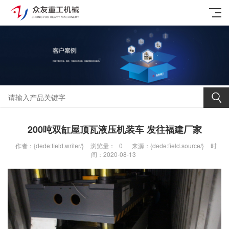
200吨双缸屋顶瓦液压机装车 发往福建厂家
作者：{dede:field.writer/}
浏览量：
0
来源：{dede:field.source/}
时
间：2020-08-13